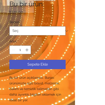
Bu bir ürün
Fiyat
₺120,00
Beden
*
Adet
*
Sepete Ekle
Bu bir ürün açıklaması. Burası 
ürününüzle ilgili boyut, malzeme, 
bakım ve temizlik talimatları gibi 
daha ayrıntılı bilgileri eklemek için 
ideal bir yer.