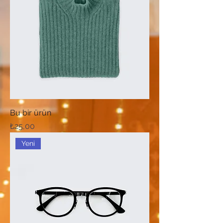
Bu bir ürün
Fiyat
₺25,00
Yeni